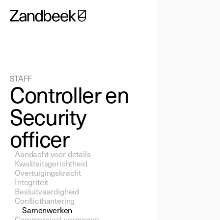
STAFF
Controller en
Security
officer
Aandacht voor details 
Kwaliteitsgerichtheid 
Overtuigingskracht 
Integriteit 
Besluitvaardigheid 
Conflicthantering 
Samenwerken 
Commercieel vermogen 