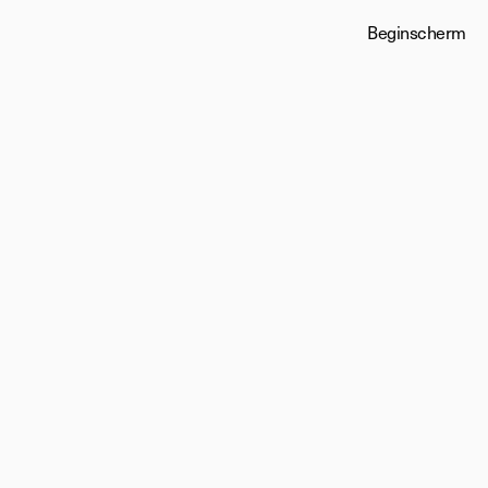
Beginscherm
en