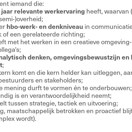
bent iemand die: 
 jaar relevante werkervaring
 heeft, waarvan (
semi-)overheid; 
er 
hbo-werk- en denkniveau
 in communicatie
k of een gerelateerde richting; 
heeft met het werken in een creatieve omgeving-
llega's;  
nalytisch denken, omgevingsbewustzijn en b
t
; 
kern komt en die kern helder kan uitleggen, aan
estuurders en stakeholders; 
e mening durft te vormen én te onderbouwen;
ndig is en verantwoordelijkheid neemt; 
t tussen strategie, tactiek en uitvoering; 
, maatschappelijk betrokken en proactief blijft
plex wordt). 