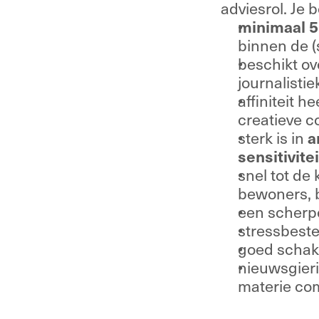
adviesrol. Je 
minimaal 5
binnen de (
beschikt ov
journalistie
affiniteit 
creatieve co
sterk is in 
a
sensitivitei
snel tot de 
bewoners, b
een scherp
stressbeste
goed schakel
nieuwsgierig
materie com