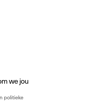
ntact
NL
/
EN
rom we jou 
politieke 