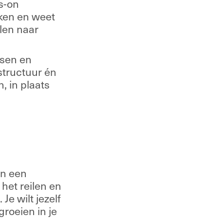
-on 
ken en weet 
len naar 
sen en 
tructuur én 
 in plaats 
n een 
et reilen en 
e wilt jezelf 
oeien in je 