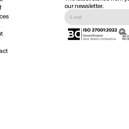
our newsletter.
f
ices
k
t
act