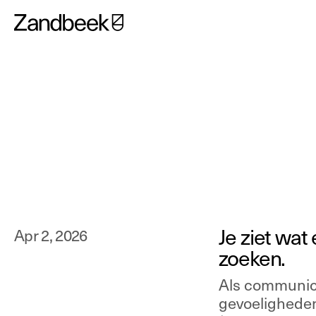
Full-time
/
part
Com
adv
Je ziet wat
Apr 2, 2026
zoeken. 
Als communicat
gevoeligheden 