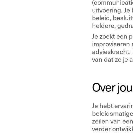
(communicatie
uitvoering. Je
beleid, beslui
heldere, gedr
Je zoekt een p
improviseren m
advieskracht. 
van dat ze je 
Over jou
Je hebt ervari
beleidsmatige 
zeilen van een
verder ontwik