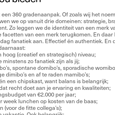
 een 360 gradenaanpak. Of zoals wij het noeme
wen we op vanuit drie domeinen: strategie, br
t. Zo leggen we de identiteit van een merk vas
le facetten van een merk terugkomen. En daar
ag fanatiek aan. Effectief én authentiek. En da
t daarnaast:
 hoog (creatief en strategisch) niveau;
e minstens zo fanatiek zijn als jij;
ibo’s, spontane domibo’s, sporadische womibo’
ige dimibo’s en af te raden mamibo’s;
 én een chipskast, want balans is belangrijk;
dat recht doet aan je ervaring en kwaliteiten;
ngsbudget van €2.000 per jaar;
er week lunchen op kosten van de baas;
n (voor de fitte collega’s);
 vakantie. Ook belangrijk;