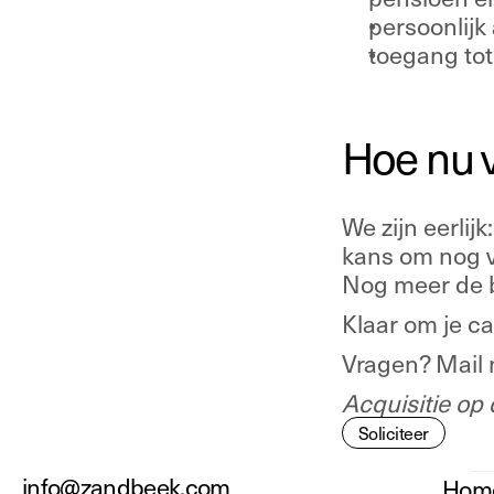
persoonlijk
toegang tot
Hoe nu 
We zijn eerlijk:
kans om nog v
Nog meer de be
Klaar om je ca
Vragen? Mail 
Acquisitie op 
Soliciteer
info@zandbeek.com
Hom