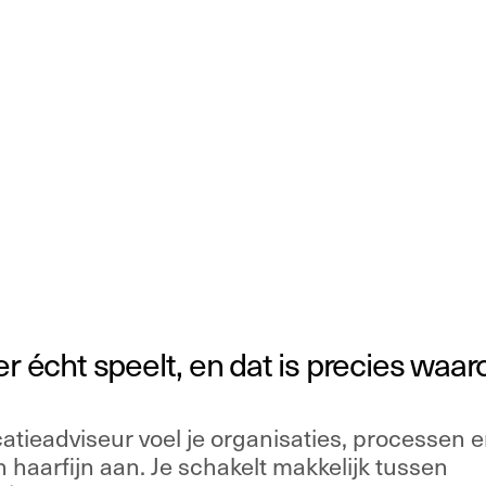
Belief
Services
Work
About
Jobs
Co
-time
municatie-
iseur
 er écht speelt, en dat is precies waa
ieadviseur voel je organisaties, processen en 
haarfijn aan. Je schakelt makkelijk tussen 