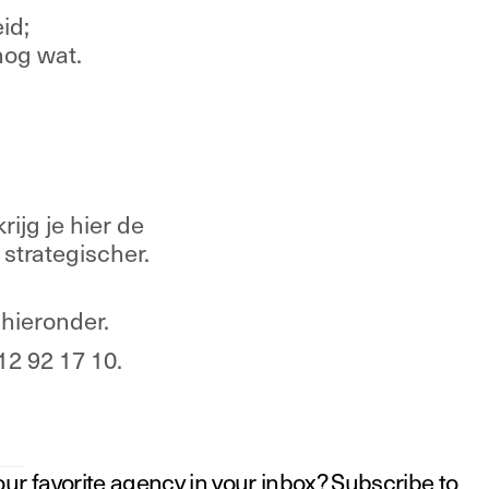
id;
nog wat.
rijg je hier de 
trategischer. 
 hieronder.
 12 92 17 10.   
our favorite agency in your inbox? Subscribe to