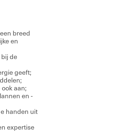
 een breed 
ke en 
bij de 
rgie geeft; 
ddelen; 
 ook aan; 
lannen en -
de handen uit 
n expertise 