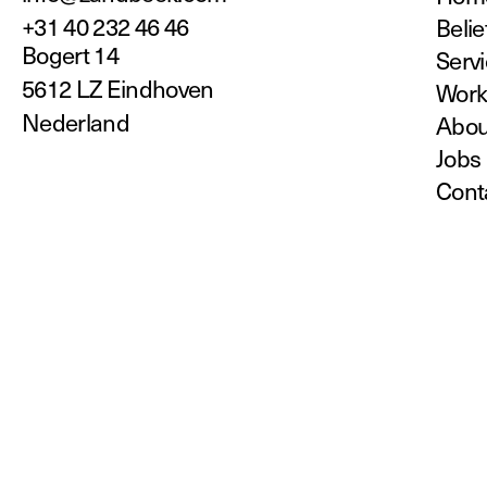
+31 40 232 46 46
Belie
Bogert 14
Serv
5612 LZ Eindhoven
Wor
Nederland
Abou
Jobs
Cont