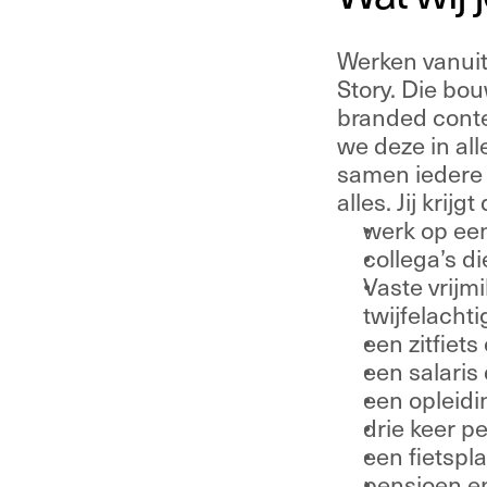
Werken vanuit
Story. Die bou
branded conten
we deze in al
samen iedere d
alles. Jij krijg
werk op een
collega’s di
Vaste vrijm
twijfelacht
een zitfiets
een salaris 
een opleidi
drie keer p
een fietspla
pensioen en