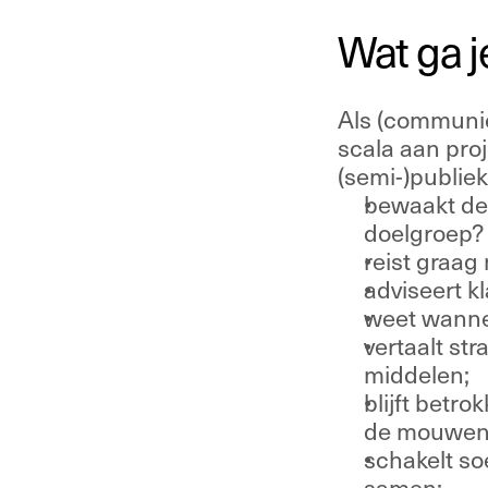
Wat ga j
Als (communica
scala aan pro
(semi-)publiek
bewaakt de i
doelgroep? 
reist graag 
adviseert k
weet wannee
vertaalt st
middelen; 
blijft betro
de mouwen
schakelt so
samen; 