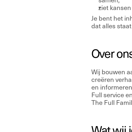
ziet kansen
Je bent het in
dat alles staa
Over on
Wij bouwen aa
creëren verha
en informeren
Full service en
The Full Family
Wat wij 