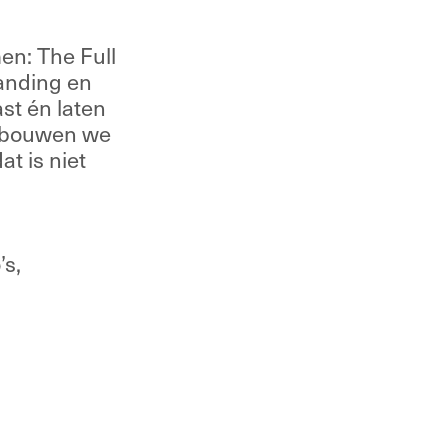
n: The Full 
anding en 
t én laten 
 bouwen we 
t is niet 
s, 