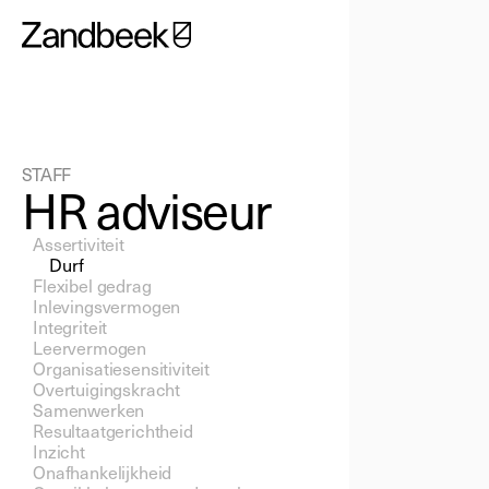
STAFF
HR adviseur
Assertiviteit 
Durf 
Flexibel gedrag 
Inlevingsvermogen 
Integriteit 
Leervermogen 
Organisatiesensitiviteit 
Overtuigingskracht 
Samenwerken 
Resultaatgerichtheid  
Inzicht 
Onafhankelijkheid 