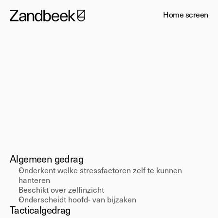
Home screen
Medior
Stressbestendigheid
Algemeen gedrag 
Onderkent welke stressfactoren zelf te kunnen 
hanteren 
Beschikt over zelfinzicht 
Onderscheidt hoofd- van bijzaken 
Tactical
gedrag 