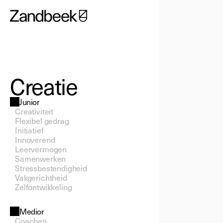
Creatie
Junior
Creativiteit
Flexibel gedrag
Initiatief
Innoverend
Leervermogen
Samenwerken
Stressbestendigheid
Vakgerichtheid
Zelfontwikkeling
Medior
Coachen