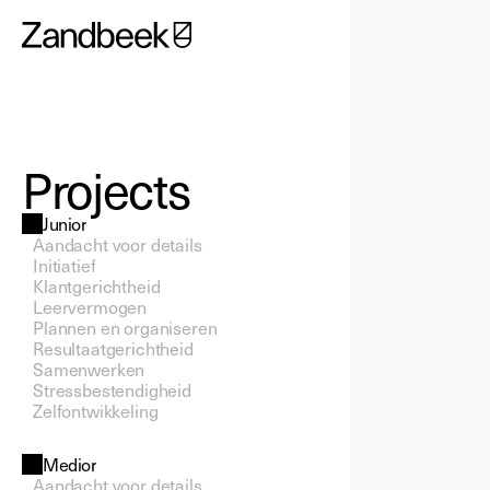
Projects
Junior
Aandacht voor details
Initiatief
Klantgerichtheid
Leervermogen
Plannen en organiseren
Resultaatgerichtheid
Samenwerken
Stressbestendigheid
Zelfontwikkeling
Medior
Aandacht voor details