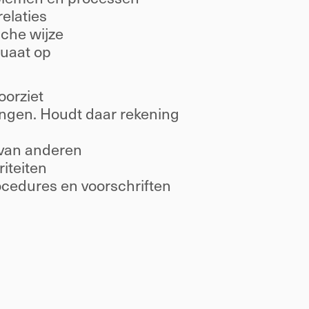
elaties 
che wijze 
uaat op 
orziet 
ingen. Houdt daar rekening 
 van anderen 
iteiten 
ocedures en voorschriften 