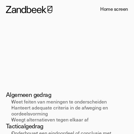
Home screen
Expert
Oordeelsvorming
Algemeen gedrag 
Weet feiten van meningen te onderscheiden 
Hanteert adequate criteria in de afweging en 
oordeelsvorming 
Weegt alternatieven tegen elkaar af 
Tactical
gedrag 
Onderbouwt een eindoordeel of conclusie met 