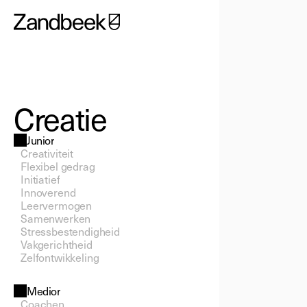
Creatie
Junior
Creativiteit
Flexibel gedrag
Initiatief
Innoverend
Leervermogen
Samenwerken
Stressbestendigheid
Vakgerichtheid
Zelfontwikkeling
Medior
Coachen