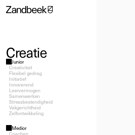
Creatie
Junior
Creativiteit
Flexibel gedrag
Initiatief
Innoverend
Leervermogen
Samenwerken
Stressbestendigheid
Vakgerichtheid
Zelfontwikkeling
Medior
Coachen