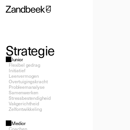
Strategie
Junior
Flexibel gedrag
Initiatief
Leervermogen
Overtuigingskracht
Probleemanalyse
Samenwerken
Stressbestendigheid
Vakgerichtheid
Zelfontwikkeling
Medior
Coachen