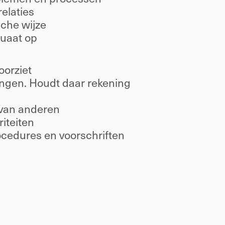
elaties 
che wijze 
uaat op 
orziet 
ingen. Houdt daar rekening 
 van anderen 
iteiten 
ocedures en voorschriften 