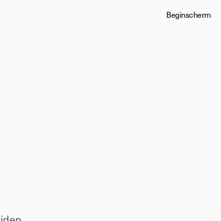
Beginscherm
rming
iden 