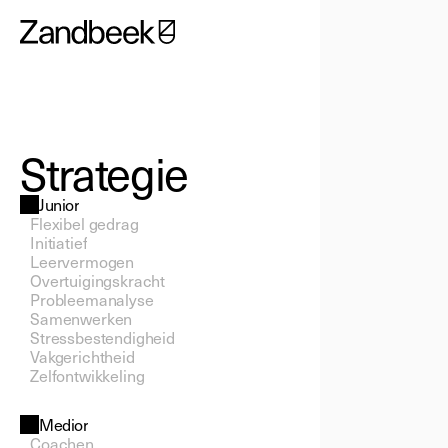
Strategie
Junior
Flexibel gedrag
Initiatief
Leervermogen
Overtuigingskracht
Probleemanalyse
Samenwerken
Stressbestendigheid
Vakgerichtheid
Zelfontwikkeling
Medior
Coachen