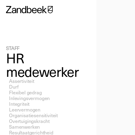
STAFF
HR
medewerker
Assertiviteit 
Durf 
Flexibel gedrag 
Inlevingsvermogen 
Integriteit 
Leervermogen 
Organisatiesensitiviteit 
Overtuigingskracht 
Samenwerken 
Resultaatgerichtheid  